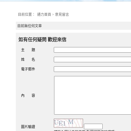
目前位置：
通力首頁
>
意見留言
目前無任何文章
如有任何疑問 歡迎來信
主 題
姓 名
電子郵件
內 容
圖片驗證