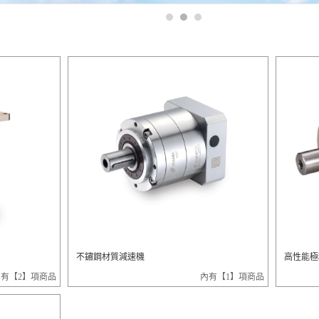
不鏽鋼材質減速機
高性能極
內有【2】項商品
內有【1】項商品