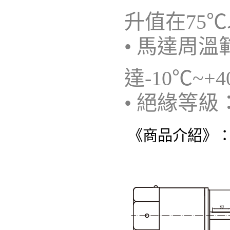
升值在75
• 馬達周溫
達-10℃~+
• 絕緣等級：
《商品介紹》