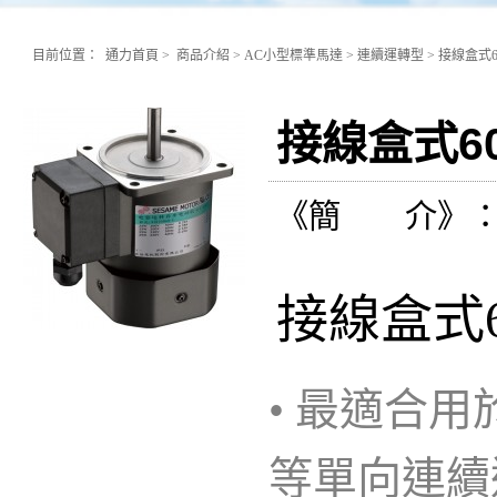
目前位置：
通力首頁
>
商品介紹
>
AC小型標準馬達
>
連續運轉型
>
接線盒式60
接線盒式60
《簡 介》
接線盒式6
• 最適合
等單向連續