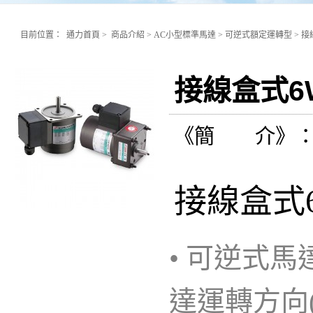
目前位置：
通力首頁
>
商品介紹
>
AC小型標準馬達
>
可逆式額定運轉型
>
接
接線盒式6W
《簡 介》
接線盒式6
• 可逆式
達運轉方向(