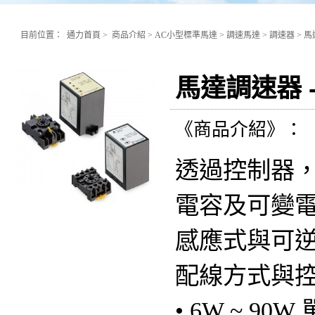
目前位置：
通力首頁
>
商品介紹
>
AC小型標準馬達
>
調速馬達
>
調速器
>
馬
馬達調速器 
《商品介紹》：
透過控制器
電容及可變
感應式與可
配線方式與
• 6W ~ 