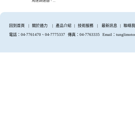
馬達調速器 - ...
回到首頁
|
關於通力
|
產品介紹
|
技術服務
|
最新訊息
|
聯絡
電話：04-7761470、04-7775337
傳真：04-7763335
Email：tunglimoto